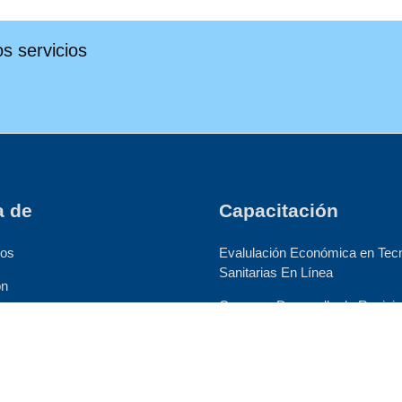
os servicios
a de
Capacitación
ios
Evalulación Económica en Tec
Sanitarias En Línea
ón
Curso en Desarrollo de Revisi
g en Línea
Sistemáticas
Curso en Elaboración de Mode
Económicos con Excel
n HS