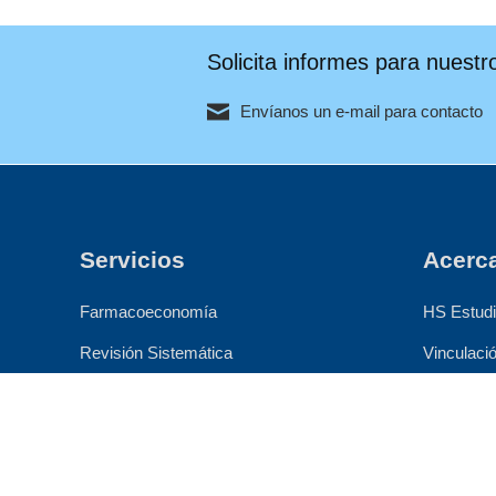
Solicita informes para nuestr
Envíanos un e-mail para contacto
Servicios
Acerc
Farmacoeconomía
HS Estud
Revisión Sistemática
Vinculaci
Metaanálisis
E-Learnin
Panel de Expertos
Contacto
Market Access
Trabaja e