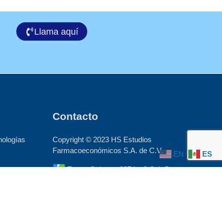
Llama aquí
Contacto
nologías
Copyright © 2023 HS Estudios
Farmacoeconómicos S.A. de C.V.
EN
ES
ones
Torres Quintero 237 Int.2 Col. San
Miguel Del. Iztapalapa C.P. 09360
México, CDMX
los
55 2636 2946